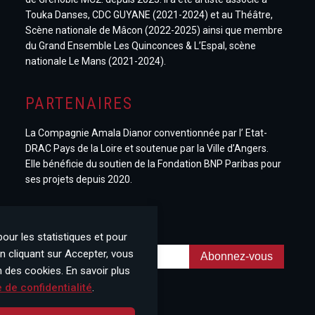
Touka Danses, CDC GUYANE (2021-2024) et au Théâtre,
Scène nationale de Mâcon (2022-2025) ainsi que membre
du Grand Ensemble Les Quinconces & L’Espal, scène
nationale Le Mans (2021-2024).
PARTENAIRES
La Compagnie Amala Dianor conventionnée par l’ Etat-
DRAC Pays de la Loire et soutenue par la Ville d’Angers.
Elle bénéficie du soutien de la Fondation BNP Paribas pour
ses projets depuis 2020.
NEWSLETTER
pour les statistiques et pour
n cliquant sur Accepter, vous
n des cookies. En savoir plus
e de confidentialité
.
SUIVEZ-NOUS